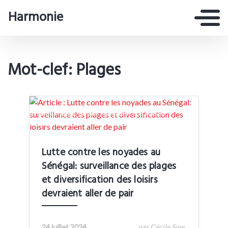
Harmonie
Mot-clef: Plages
Crédit: @xaadim_bamba_mbow avec accord pour
publication
Lutte contre les noyades au
Sénégal: surveillance des plages
et diversification des loisirs
devraient aller de pair
24 juillet 2024
par Cécile Sow